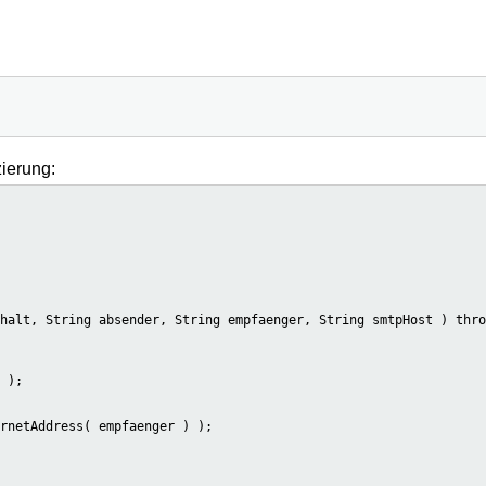
ierung:
halt, String absender, String empfaenger, String smtpHost ) thro
 );

rnetAddress( empfaenger ) );
