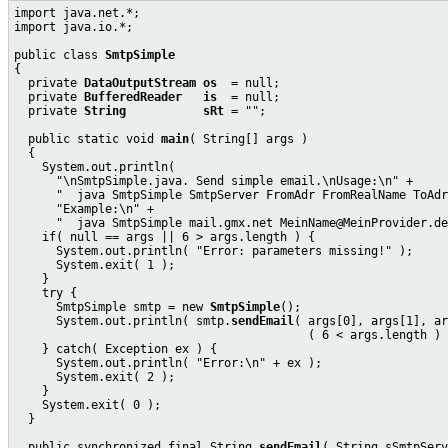
import java.net.*;

import java.io.*;

public class 
SmtpSimple
{

  private 
DataOutputStream os
  = null;

  private 
BufferedReader   is
  = null;

  private 
String           sRt
 = "";

  public static void 
main
( String[] args )

  {

    System.out.println(

      "\nSmtpSimple.java. Send simple email.\nUsage:\n" +

      "  java SmtpSimple SmtpServer FromAdr FromRealName ToAdr
      "Example:\n" +

      "  java SmtpSimple mail.gmx.net MeinName
@
MeinProvider.de
    if( null == args || 6 > args.length ) {

      System.out.println( "Error: parameters missing!" );

      System.exit( 1 );

    }

    try {

      SmtpSimple smtp = new 
SmtpSimple
();

      System.out.println( smtp.
sendEmail
( args[0], args[1], ar
                                          ( 6 < args.length ) 
    } catch( Exception ex ) {

      System.out.println( "Error:\n" + ex );

      System.exit( 2 );

    }

    System.exit( 0 );

  }

  public synchronized final String 
sendEmail
( String sSmtpServ