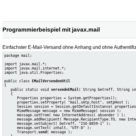
Programmierbeispiel mit javax.mail
Einfachster E-Mail-Versand ohne Anhang und ohne Authentifiz
package mail;

import javax.mail.*;

import javax.mail.internet.*;

import java.util.Properties;

public class 
EMailVersendenUtil
{

   public static void 
versendeEMail
( String betreff, String in
   {

      Properties properties = System.getProperties();

      properties.setProperty( "mail.smtp.host", smtpHost );

      Session session = Session.getDefaultInstance( properties
      MimeMessage message = new MimeMessage( session );

      message.setFrom( new InternetAddress( absender ) );

      message.addRecipient( Message.RecipientType.TO, new Inte
      message.setSubject( betreff, "ISO-8859-1" );

      message.setText( inhalt, "UTF-8" );

      Transport.
send
( message );
