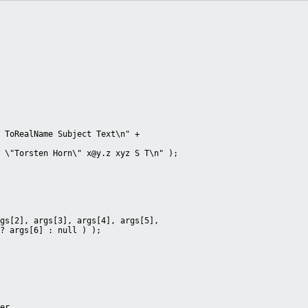
 ToRealName Subject Text\n" +

 \"Torsten Horn\" x@y.z xyz S T\n" );

gs[2], args[3], args[4], args[5],

? args[6] : null ) );

er,
