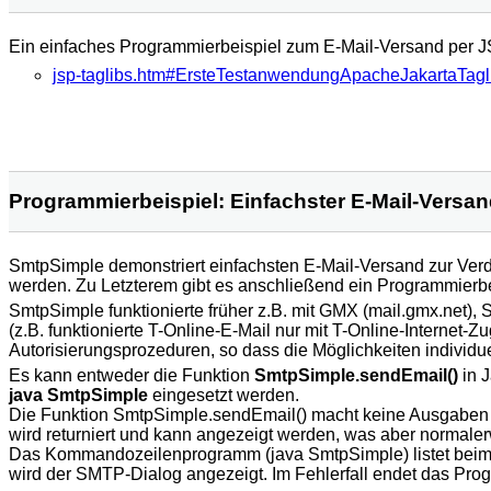
Ein einfaches Programmierbeispiel zum E-Mail-Versand per JS
jsp-taglibs.htm#ErsteTestanwendungApacheJakartaTagl
Programmierbeispiel: Einfachster E-Mail-Versa
SmtpSimple demonstriert einfachsten E-Mail-Versand zur Ve
werden. Zu Letzterem gibt es anschließend ein Programmierbe
SmtpSimple funktionierte früher z.B. mit GMX (mail.gmx.net), 
(z.B. funktionierte T-Online-E-Mail nur mit T-Online-Internet
Autorisierungsprozeduren, so dass die Möglichkeiten individu
Es kann entweder die Funktion
SmtpSimple.sendEmail()
in 
java SmtpSimple
eingesetzt werden.
Die Funktion SmtpSimple.sendEmail() macht keine Ausgaben (e
wird returniert und kann angezeigt werden, was aber normalerw
Das Kommandozeilenprogramm (java SmtpSimple) listet beim 
wird der SMTP-Dialog angezeigt. Im Fehlerfall endet das Prog