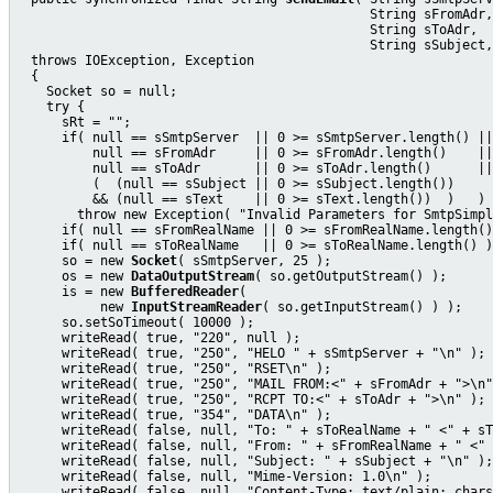
                                              String sFromAdr,
                                              String sToAdr,  
                                              String sSubject,
  throws IOException, Exception

  {

    Socket so = null;

    try {

      sRt = "";

      if( null == sSmtpServer  || 0 >= sSmtpServer.length() ||

          null == sFromAdr     || 0 >= sFromAdr.length()    ||

          null == sToAdr       || 0 >= sToAdr.length()      ||

          (  (null == sSubject || 0 >= sSubject.length())

          && (null == sText    || 0 >= sText.length())  )   )

        throw new Exception( "Invalid Parameters for SmtpSimpl
      if( null == sFromRealName || 0 >= sFromRealName.length()
      if( null == sToRealName   || 0 >= sToRealName.length() )
      so = new 
Socket
( sSmtpServer, 25 );

      os = new 
DataOutputStream
( so.getOutputStream() );

      is = new 
BufferedReader
(

           new 
InputStreamReader
( so.getInputStream() ) );

      so.setSoTimeout( 10000 );

      writeRead( true, "220", null );

      writeRead( true, "250", "HELO " + sSmtpServer + "\n" );

      writeRead( true, "250", "RSET\n" );

      writeRead( true, "250", "MAIL FROM:<" + sFromAdr + ">\n"
      writeRead( true, "250", "RCPT TO:<" + sToAdr + ">\n" );

      writeRead( true, "354", "DATA\n" );

      writeRead( false, null, "To: " + sToRealName + " <" + sT
      writeRead( false, null, "From: " + sFromRealName + " <" 
      writeRead( false, null, "Subject: " + sSubject + "\n" );

      writeRead( false, null, "Mime-Version: 1.0\n" );

      writeRead( false, null, "Content-Type: text/plain; chars