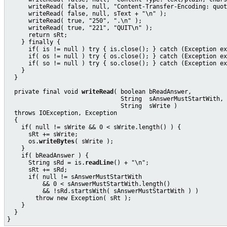
      writeRead( false, null, "Content-Transfer-Encoding: quot
      writeRead( false, null, sText + "\n" );

      writeRead( true, "250", ".\n" );

      writeRead( true, "221", "QUIT\n" );

      return sRt;

    } finally {

      if( is != null ) try { is.close(); } catch (Exception ex
      if( os != null ) try { os.close(); } catch (Exception ex
      if( so != null ) try { so.close(); } catch (Exception ex
    }

  }

  private final void 
writeRead
( boolean bReadAnswer,

                                String  sAnswerMustStartWith,

                                String  sWrite )

  throws IOException, Exception

  {

    if( null != sWrite && 0 < sWrite.length() ) {

      sRt += sWrite;

      os.
writeBytes
( sWrite );

    }

    if( bReadAnswer ) {

      String sRd = is.
readLine
() + "\n";

      sRt += sRd;

      if( null != sAnswerMustStartWith

          && 0 < sAnswerMustStartWith.length()

          && !sRd.startsWith( sAnswerMustStartWith ) )

        throw new Exception( sRt );

    }

  }
