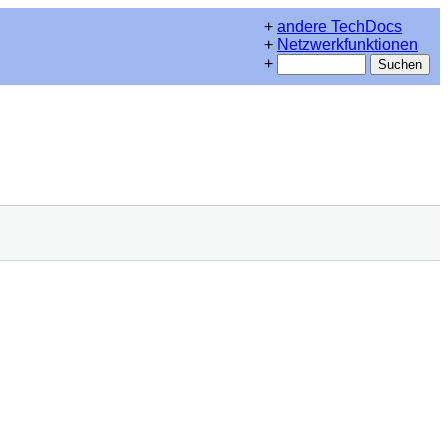
+
andere TechDocs
+
Netzwerkfunktionen
+