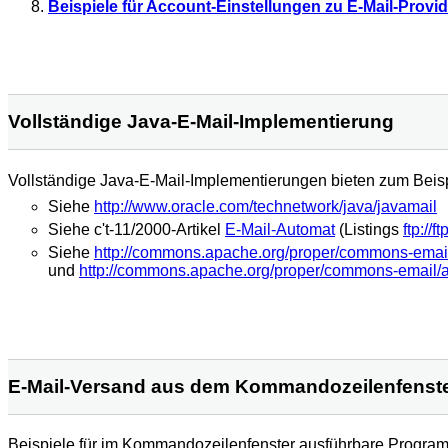
Beispiele für Account-Einstellungen zu E-Mail-Provi
Vollständige Java-E-Mail-Implementierung
Vollständige Java-E-Mail-Implementierungen bieten zum Bei
Siehe
http://www.oracle.com/technetwork/java/javamail
Siehe c't-11/2000-Artikel
E-Mail-Automat
(Listings
ftp://
Siehe
http://commons.apache.org/proper/commons-emai
und
http://commons.apache.org/proper/commons-email/a
E-Mail-Versand aus dem Kommandozeilenfenst
Beispiele für im Kommandozeilenfenster ausführbare Progra