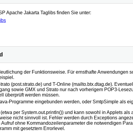
P Apache Jakarta Taglibs finden Sie unter:
ibs
nd
rdeutlichung der Funktionsweise. Für ernsthafte Anwendungen 
ispiel.
Strato (post.strato.de) und T-Online (mailto.btx.dtag.de). Event
-Zugang sowie GMX und Strato nur nach vorherigem POP3-Lesezugri
ell überprüft werden müssen.
Java-Programme eingebunden werden, oder SmtpSimple als e
twa per System.out.println()) und kann sowohl in Applets als
eise nicht sinnvoll ist. Fehler werden durch Exceptions angeze
Aufruf ohne Kommandozeilenparameter die notwendigen Paramete
ramm mit gesetztem Errorlevel.