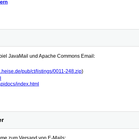
dern
spiel JavaMail und Apache Commons Email:
ftp.heise.de/pub/ct/listings/0011-248.zip
)
l
pidocs/index.html
er
mme zum Versand von E-Mails: