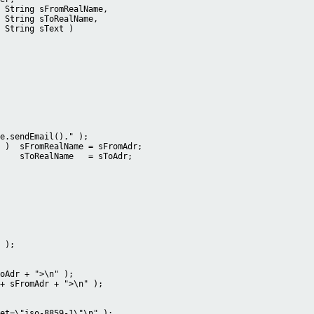
 String sFromRealName,

 String sToRealName,

 String sText )

e.sendEmail()." );

 )  sFromRealName = sFromAdr;

    sToRealName   = sToAdr;

 );

oAdr + ">\n" );

+ sFromAdr + ">\n" );

et=\"iso-8859-1\"\n" );
